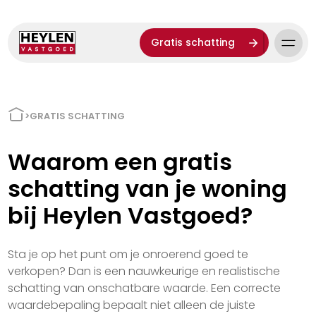
Gratis schatting
>
GRATIS SCHATTING
Waarom een gratis
schatting van je woning
bij Heylen Vastgoed?
Sta je op het punt om je onroerend goed te
verkopen? Dan is een nauwkeurige en realistische
schatting van onschatbare waarde. Een correcte
waardebepaling bepaalt niet alleen de juiste