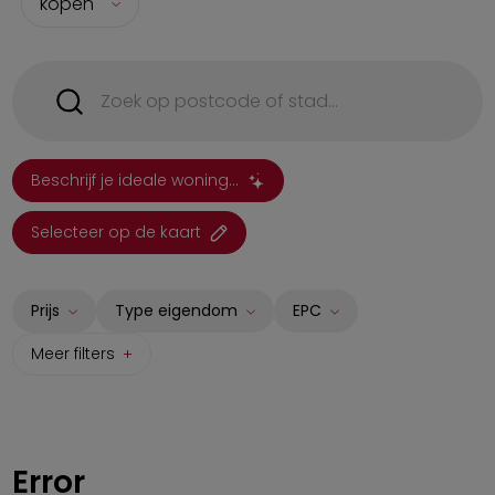
kopen
Beschrijf je ideale woning...
Selecteer op de kaart
Prijs
Type eigendom
EPC
Meer filters
Huis
A
Appartement
B
Studio
C
Error
Grond
D