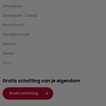
Antwerpen
Kennis van wonen
Antwerpen 't Zand
Kantoren
Brasschaat
Veelgestelde vragen
Dendermonde
Werken bij Heylen Vastgoed
Deurne
Contact
Ekeren
Geel
Genk
Gratis schatting van je eigendom
Hasselt
Heist-op-den-Berg
Gratis schatting
Herentals