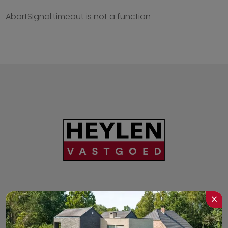
Opbrengsteigendom
E
AbortSignal.timeout is not a function
Commercieel
F
Garage/Parking
G
Industrieel
Kantoren
×