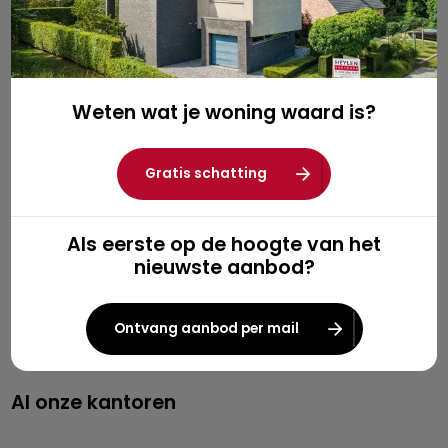
Navigeer
Home
Weten wat je woning waard is?
Gratis schatting
Kopen
Gratis schatting
Huren
Als eerste op de hoogte van het
Nieuwbouw
nieuwste aanbod?
Verkopen
Verhuren
Ontvang aanbod per mail
Investeren
Al onze kantoren
Property management
Over Heylen Vastgoed