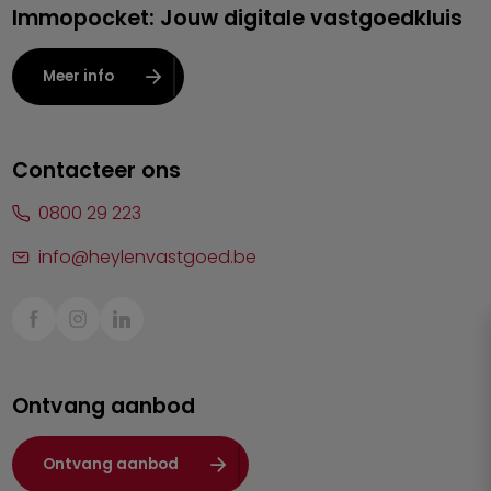
Immopocket: Jouw digitale vastgoedkluis
Kalmthout
Leuven
Meer info
Lier
Lommel
Contacteer ons
Malle
0800 29 223
Mechelen
info@heylenvastgoed.be
Mortsel
Sint-Truiden
Turnhout
Ontvang aanbod
Waasland
Wuustwezel
Ontvang aanbod