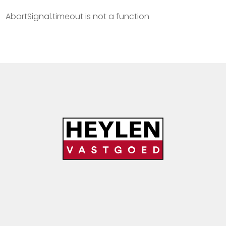
Opbrengsteigendom
E
AbortSignal.timeout is not a function
Commercieel
F
Garage/Parking
G
Industrieel
Kantoren