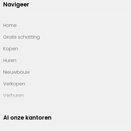
Navigeer
Home
Gratis schatting
Kopen
Huren
Nieuwbouw
Verkopen
Verhuren
Investeren
Al onze kantoren
Property management
Over Heylen Vastgoed