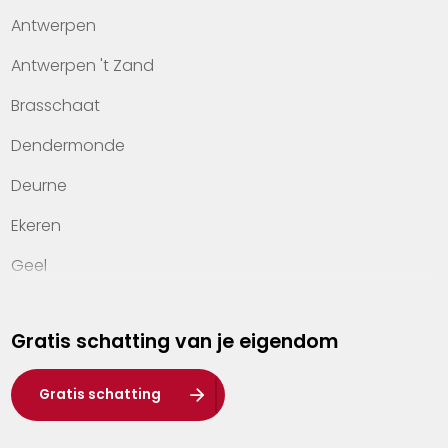
Antwerpen
Kennis van wonen
Antwerpen 't Zand
Kantoren
Brasschaat
Veelgestelde vragen
Dendermonde
Werken bij Heylen Vastgoed
Deurne
Contact
Ekeren
Geel
Genk
Gratis schatting van je eigendom
Hasselt
Heist-op-den-Berg
Gratis schatting
Herentals