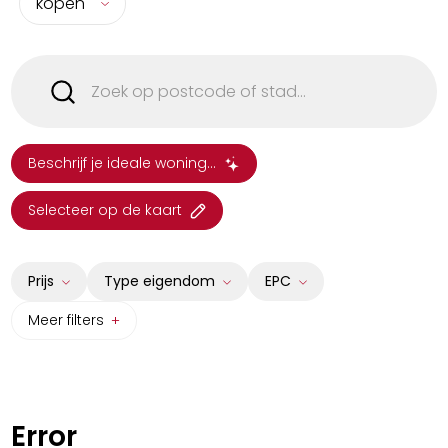
kopen
Beschrijf je ideale woning...
Selecteer op de kaart
Prijs
Type eigendom
EPC
Meer filters
Huis
A
Appartement
B
Studio
C
Error
Grond
D