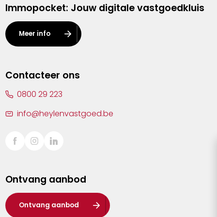
Immopocket: Jouw digitale vastgoedkluis
Kalmthout
Leuven
Meer info
Lier
Lommel
Contacteer ons
Malle
0800 29 223
Mechelen
info@heylenvastgoed.be
Mortsel
Sint-Truiden
Turnhout
Ontvang aanbod
Waasland
Wuustwezel
Ontvang aanbod