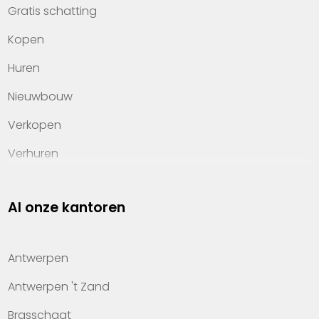
Gratis schatting
Kopen
Huren
Nieuwbouw
Verkopen
Verhuren
Investeren
Al onze kantoren
Property management
Over Heylen Vastgoed
Antwerpen
Kennis van wonen
Antwerpen 't Zand
Kantoren
Brasschaat