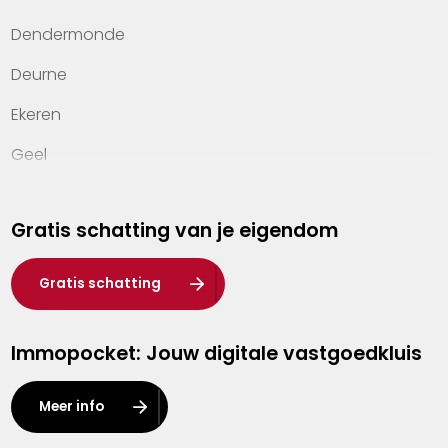
Veelgestelde vragen
Dendermonde
Werken bij Heylen Vastgoed
Deurne
Contact
Ekeren
Geel
Genk
Gratis schatting van je eigendom
Hasselt
Heist-op-den-Berg
Gratis schatting
Herentals
Immopocket: Jouw digitale vastgoedkluis
Kalmthout
Leuven
Meer info
Lier