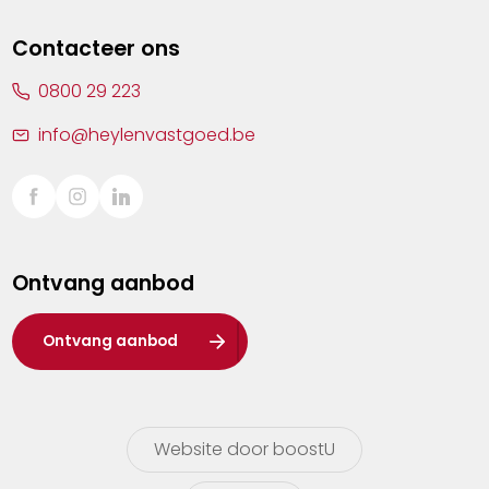
Lommel
Contacteer ons
Malle
0800 29 223
Mechelen
info@heylenvastgoed.be
Mortsel
Sint-Truiden
Turnhout
Ontvang aanbod
Waasland
Wuustwezel
Ontvang aanbod
Zoersel
Website door boostU