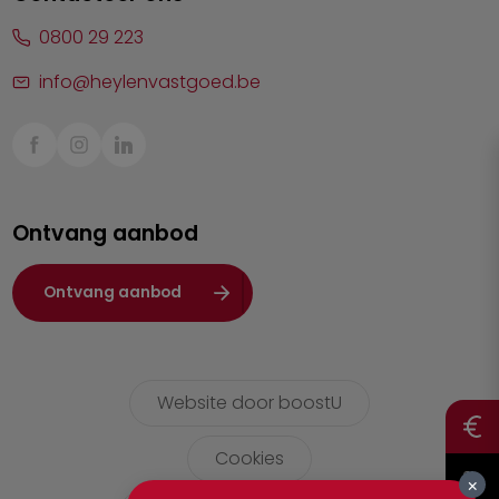
Malle
0800 29 223
Mechelen
info@heylenvastgoed.be
Mortsel
Sint-Truiden
Turnhout
Ontvang aanbod
Waasland
Wuustwezel
Ontvang aanbod
Zoersel
Website door boostU
Cookies