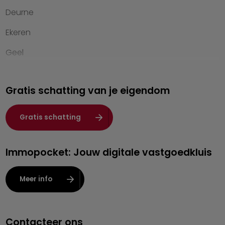
Deurne
Contact
Ekeren
Geel
Genk
Gratis schatting van je eigendom
Hasselt
Heist-op-den-Berg
Gratis schatting
Herentals
Immopocket: Jouw digitale vastgoedkluis
Kalmthout
Leuven
Meer info
Lier
Lommel
Contacteer ons