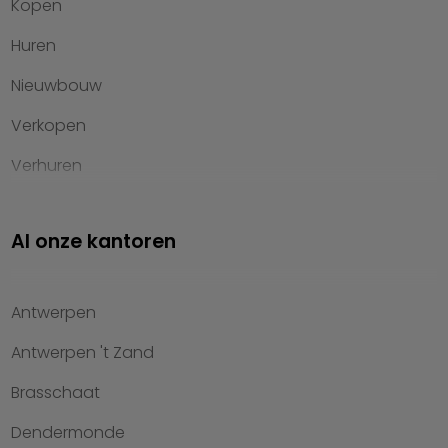
Kopen
Huren
Nieuwbouw
Verkopen
Verhuren
Investeren
Al onze kantoren
Property management
Over Heylen Vastgoed
Antwerpen
Kennis van wonen
Antwerpen 't Zand
Kantoren
Brasschaat
Veelgestelde vragen
Dendermonde
Werken bij Heylen Vastgoed