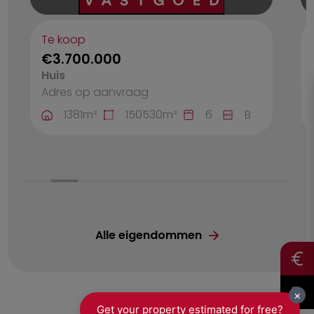
Te koop
€3.700.000
Huis
Adres op aanvraag
1381
m²
150530
m²
6
B
Alle eigendommen