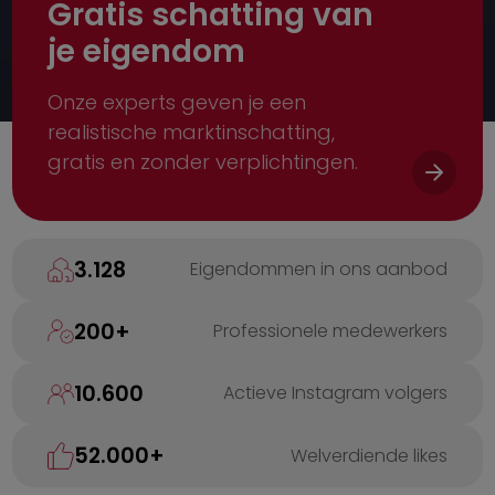
Gratis schatting van
je eigendom
Onze experts geven je een
realistische marktinschatting,
gratis en zonder verplichtingen.
3.128
Eigendommen in ons aanbod
200
+
Professionele medewerkers
10.600
Actieve Instagram volgers
52.000
+
Welverdiende likes