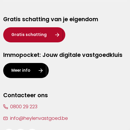
Genk
Gratis schatting van je eigendom
Hasselt
Heist-op-den-Berg
Gratis schatting
Herentals
Immopocket: Jouw digitale vastgoedkluis
Kalmthout
Leuven
Meer info
Lier
Lommel
Contacteer ons
Malle
0800 29 223
Mechelen
info@heylenvastgoed.be
Mortsel