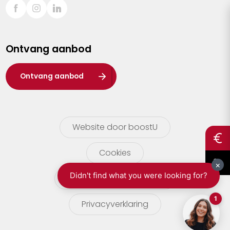
Sint-Truiden
Turnhout
Ontvang aanbod
Waasland
Wuustwezel
Ontvang aanbod
Zoersel
Website door boostU
Cookies
gebruikersvoorwaarden
Privacyverklaring