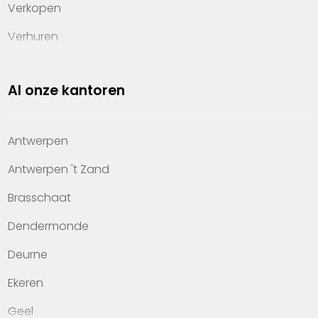
Verkopen
Verhuren
Investeren
Al onze kantoren
Property management
Over Heylen Vastgoed
Antwerpen
Kennis van wonen
Antwerpen 't Zand
Kantoren
Brasschaat
Veelgestelde vragen
Dendermonde
Werken bij Heylen Vastgoed
Deurne
Contact
Ekeren
Geel