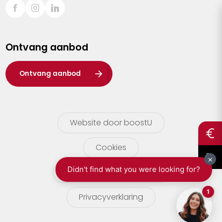
Sint-Truiden
Turnhout
Ontvang aanbod
Waasland
Wuustwezel
Ontvang aanbod
Zoersel
Website door boostU
Cookies
gebruikersvoorwaarden
Privacyverklaring