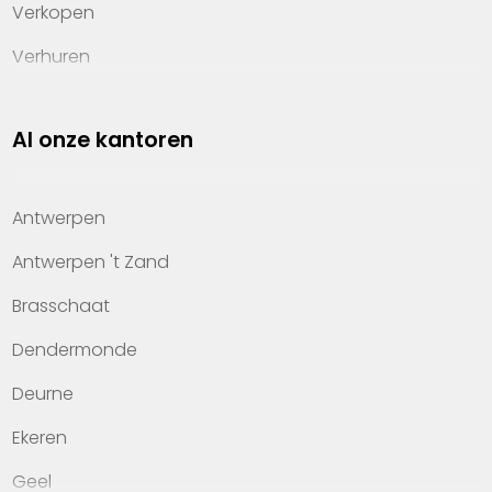
Verkopen
Verhuren
Investeren
Al onze kantoren
Property management
Over Heylen Vastgoed
Antwerpen
Kennis van wonen
Antwerpen 't Zand
Kantoren
Brasschaat
Veelgestelde vragen
Dendermonde
Werken bij Heylen Vastgoed
Deurne
Contact
Ekeren
Geel