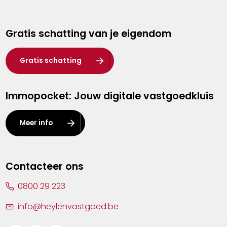
Genk
Gratis schatting van je eigendom
Hasselt
Heist-op-den-Berg
Gratis schatting
Herentals
Immopocket: Jouw digitale vastgoedkluis
Kalmthout
Leuven
Meer info
Lier
Lommel
Contacteer ons
Malle
0800 29 223
Mechelen
info@heylenvastgoed.be
Mortsel