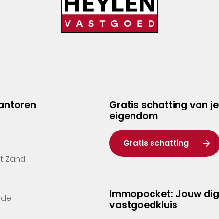
kantoren
Gratis schatting van je
eigendom
Gratis schatting
't Zand
Immopocket: Jouw dig
nde
vastgoedkluis