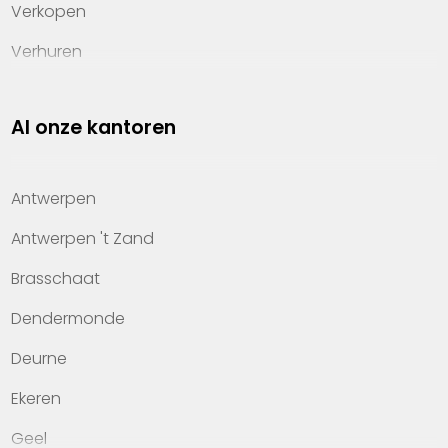
Verkopen
Verhuren
Investeren
Al onze kantoren
Property management
Over Heylen Vastgoed
Antwerpen
Kennis van wonen
Antwerpen 't Zand
Kantoren
Brasschaat
Veelgestelde vragen
Dendermonde
Werken bij Heylen Vastgoed
Deurne
Contact
Ekeren
Geel