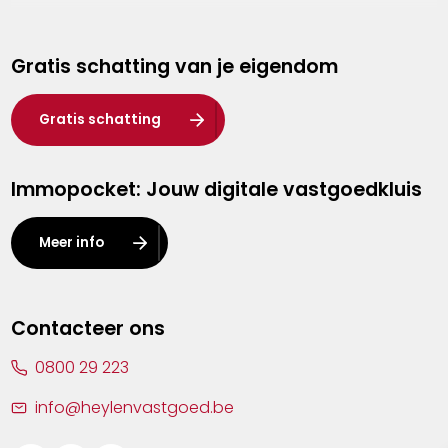
Genk
Gratis schatting van je eigendom
Hasselt
Heist-op-den-Berg
Gratis schatting
Herentals
Immopocket: Jouw digitale vastgoedkluis
Kalmthout
Leuven
Meer info
Lier
Lommel
Contacteer ons
Malle
0800 29 223
Mechelen
info@heylenvastgoed.be
Mortsel