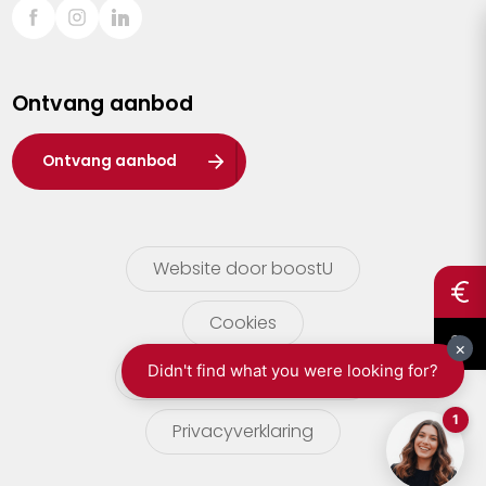
Sint-Truiden
Turnhout
Ontvang aanbod
Waasland
Wuustwezel
Ontvang aanbod
Zoersel
Website door boostU
Cookies
gebruikersvoorwaarden
Privacyverklaring