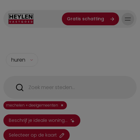
Gratis schatting
huren
×
mechelen + deelgemeenten
Beschrijf je ideale woning...
Selecteer op de kaart