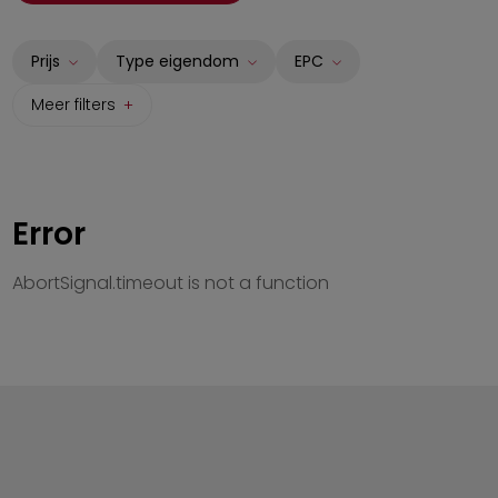
Prijs
Type eigendom
EPC
Meer filters
Huis
A
Appartement
B
Studio
C
Error
Grond
D
Opbrengsteigendom
E
AbortSignal.timeout is not a function
Commercieel
F
Garage/Parking
G
Industrieel
Kantoren