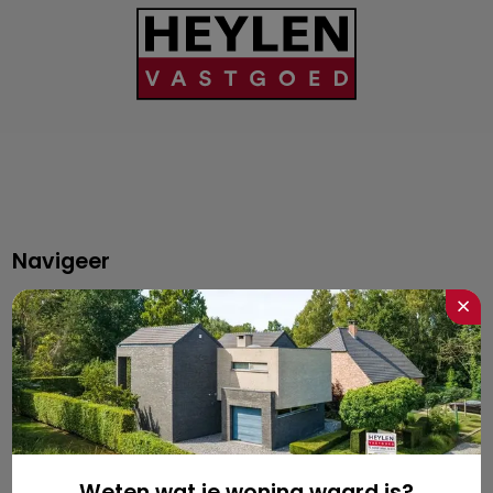
Navigeer
×
Home
Gratis schatting
Kopen
Huren
Weten wat je woning waard is?