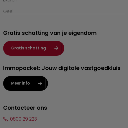
Geel
Genk
Gratis schatting van je eigendom
Hasselt
Heist-op-den-Berg
Gratis schatting
Herentals
Immopocket: Jouw digitale vastgoedkluis
Kalmthout
Leuven
Meer info
Lier
Lommel
Contacteer ons
Malle
0800 29 223
Mechelen