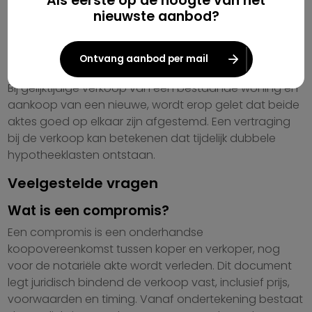
Als eerste op de hoogte van het
betaald. In Vlaanderen bedragen deze 6% voor
nieuwste aanbod?
gewone woningen en 3% voor bescheiden woningen
onder bepaalde voorwaarden. De notariskosten
Ontvang aanbod per mail
liggen rond 2 à 3% van de aankoopprijs.
Bij gelijktijdige verkoop van een bestaande woning en
aankoop van een nieuwe, wordt erop gelet dat beide
aktes goed op elkaar zijn afgestemd. Een vertraging
bij de verkoop kan betekenen dat tijdelijk dubbele
hypotheeklasten ontstaan.
Veelgestelde vragen
Wat is een compromis?
Een compromis is een onderhandse
koopovereenkomst tussen koper en verkoper, nog
voor de notariële akte wordt verleden. Dit document
legt juridisch bindend de verkoop vast, inclusief prijs,
voorwaarden en timing. Vanaf ondertekening bestaat