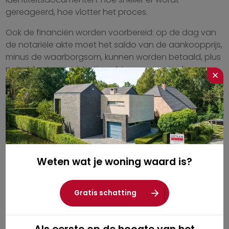
gereageerd, hoe vlotter het proces.
Ook de financiën worden voorbereid: op de dag van
de notariële akte moet het saldo van de aankoopprijs,
minus de waarborgsom, kunnen worden betaald, plus
notariskosten, registratierechten en eventuele
×
hypotheekkosten. In Vlaanderen komt dit voor een
woning van €300.000 uit op ongeveer €350.000
totaal.
Stap 4: Notariële akte en sleuteloverdracht
De notaris nodigt beide partijen uit voor de akte, het
moment waarop de eigendomsoverdracht juridisch
Weten wat je woning waard is?
plaatsvindt. Beide partijen ondertekenen en de
sleutels worden overhandigd. De waarborgsom wordt
verrekend met het aankoopbedrag, en het resterende
Gratis schatting
saldo wordt overgemaakt naar de verkoper.
Op dit moment worden ook de registratierechten