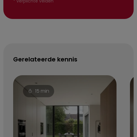
*
verplichte velden
Gerelateerde kennis
15
min