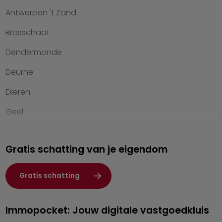
Antwerpen 't Zand
Kantoren
Brasschaat
Veelgestelde vragen
Dendermonde
Werken bij Heylen Vastgoed
Deurne
Contact
Ekeren
Geel
Genk
Gratis schatting van je eigendom
Hasselt
Heist-op-den-Berg
Gratis schatting
Herentals
Immopocket: Jouw digitale vastgoedkluis
Kalmthout