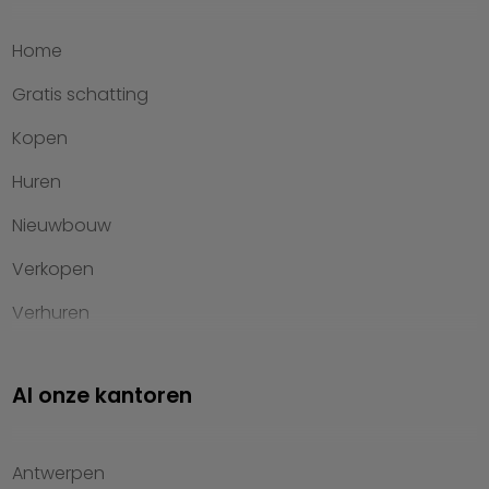
Home
Gratis schatting
Kopen
Huren
Nieuwbouw
Verkopen
Verhuren
Investeren
Al onze kantoren
Property management
Over Heylen Vastgoed
Antwerpen
Kennis van wonen