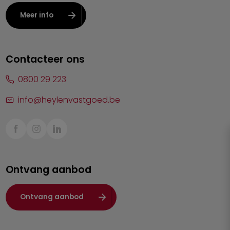
Leuven
Meer info
Lier
Lommel
Contacteer ons
Malle
0800 29 223
Mechelen
info@heylenvastgoed.be
Mortsel
Sint-Truiden
Turnhout
Ontvang aanbod
Waasland
Wuustwezel
Ontvang aanbod
Zoersel