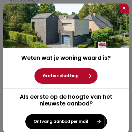
×
Verkopers die transparant communiceren over VME-
kosten en geplande werken verkopen sneller. Kopers
waarderen eerlijkheid meer dan een verrassing na de
notariële akte.
Bij de verkoop van een appartement is het wettelijk
verplicht om de koper een aantal documenten te
Weten wat je woning waard is?
bezorgen, waaronder de basisakte, het huishoudelijk
reglement, de notulen van de laatste drie algemene
vergaderingen en een overzicht van de financiële
Gratis schatting
toestand van de VME.
7. Kostenvergelijking: appartement
Als eerste op de hoogte van het
versus huis
nieuwste aanbod?
Het verschil in kosten tussen een appartement en een
huis zit niet enkel in de aankoopprijs. De maandelijkse
Ontvang aanbod per mail
VME-bijdrage is een vaste kost die bij een huis niet
bestaat, maar daar staat tegenover dat grote