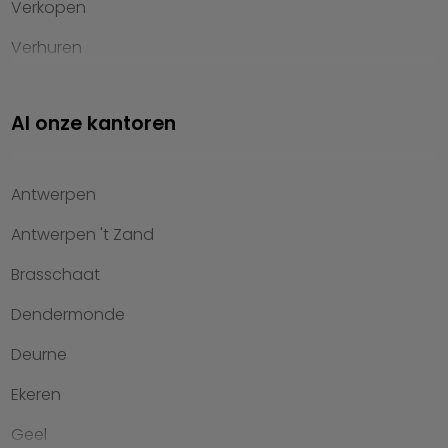
Verkopen
Verhuren
Investeren
Al onze kantoren
Property management
Over Heylen Vastgoed
Antwerpen
Kennis van wonen
Antwerpen 't Zand
Kantoren
Brasschaat
Veelgestelde vragen
Dendermonde
Werken bij Heylen Vastgoed
Deurne
Contact
Ekeren
Geel