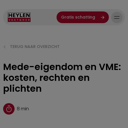
Gratis schatting
TERUG NAAR OVERZICHT
Mede-eigendom en VME:
kosten, rechten en
plichten
8
min