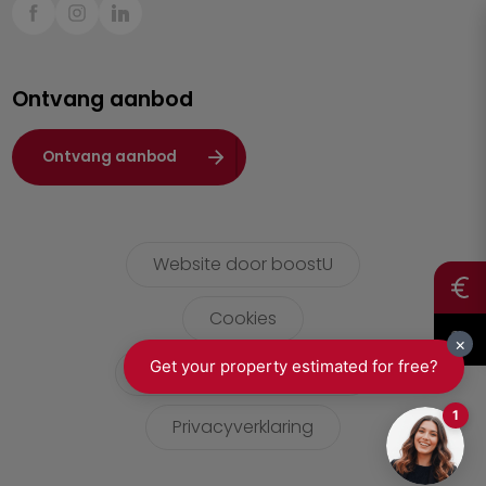
Sint-Truiden
Turnhout
Ontvang aanbod
Waasland
Wuustwezel
Ontvang aanbod
Zoersel
Website door boostU
Cookies
gebruikersvoorwaarden
Privacyverklaring