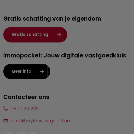
Genk
Gratis schatting van je eigendom
Hasselt
Heist-op-den-Berg
Gratis schatting
Herentals
Immopocket: Jouw digitale vastgoedkluis
Kalmthout
Leuven
Meer info
Lier
Lommel
Contacteer ons
Malle
0800 29 223
Mechelen
info@heylenvastgoed.be
Mortsel