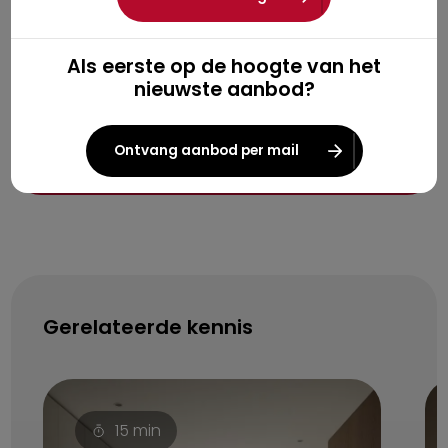
Als eerste op de hoogte van het
nieuwste aanbod?
Aanmelden
*
verplichte velden
Ontvang aanbod per mail
Gerelateerde kennis
15
min