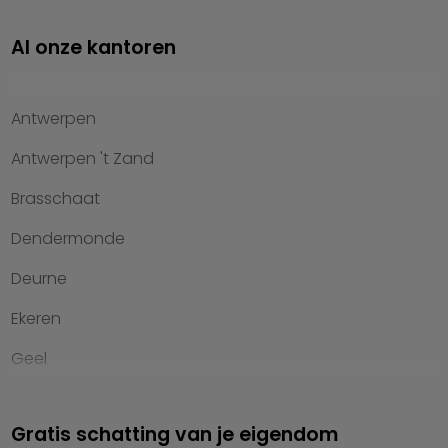
Investeren
Al onze kantoren
Property management
Over Heylen Vastgoed
Antwerpen
Kennis van wonen
Antwerpen 't Zand
Kantoren
Brasschaat
Veelgestelde vragen
Dendermonde
Werken bij Heylen Vastgoed
Deurne
Contact
Ekeren
Geel
Genk
Gratis schatting van je eigendom
Hasselt