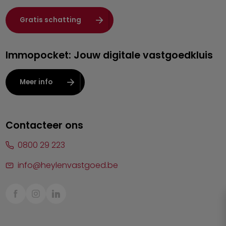
Heist-op-den-Berg
Gratis schatting
Herentals
Immopocket: Jouw digitale vastgoedkluis
Kalmthout
Leuven
Meer info
Lier
Lommel
Contacteer ons
Malle
0800 29 223
Mechelen
info@heylenvastgoed.be
Mortsel
Sint-Truiden
Turnhout