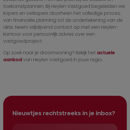
toekomstplannen. Bij Heylen Vastgoed begeleiden we
kopers en verkopers doorheen het volledige proces,
van financiële planning tot de ondertekening van de
akte. Neem vrijblijvend contact op met een Heylen-
kantoor voor persoonlijk advies over een
vastgoedproject.
Op zoek naar je droomwoning? Bekijk het
actuele
aanbod
van Heylen Vastgoed in jouw regio.
Nieuwtjes rechtstreeks in je inbox?