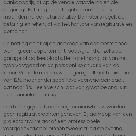
aankoopprijs, of op de venale waarde indien die
hoger ligt. Betaling dient te gebeuren binnen vier
maanden na de notariële akte. De notaris regelt de
betaling en rekent af via het kantoor van registratie en
domeinen.
De heffing geldt bij de aankoop van een bestaande
woning, een appartement, bouwgrond of zelfs een
garage of parkeerplaats. Het tarief hangt af van het
type vastgoed en de persoonlijke situatie van de
koper. Voor de meeste woningen geldt het basistarief
van 12%, maar onder specifieke voorwaarden daalt
dat naar 3% - een verschil dat van groot belang is in
de financiële planning.
Een belangrijke uitzondering: bij nieuwbouw worden
geen registratierechten geheven. Bij aankoop van een
projectontwikkelaar of een professionele
vastgoedverkoper binnen twee jaar na oplevering
wordt in plaats daarvan 21% btw geheven. Die btw is