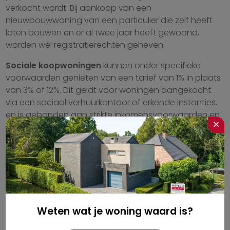
verkocht wordt. Bij aankoop van een
nieuwbouwwoning van een particulier die zelf heeft
laten bouwen en er al twee jaar heeft gewoond,
worden wél registratierechten geheven.
Sociale koopwoningen
kunnen onder specifieke
voorwaarden genieten van een tarief van 1% in plaats
van 3% of 12%. Dit geldt voor woningen aangekocht
via een sociaal verhuurkantoor of erkende instanties,
en is gebonden aan strikte inkomensvoorwaarden en
×
verkoopbeperkingen.
Ruiling van vastgoed
heeft een eigen regime. Als
twee partijen vastgoed ruilen, worden
registratierechten geheven op het verschil in waarde
tussen beide panden. Bij gelijke waarde is er geen
heffing. In de praktijk is dit zeldzaam maar het komt
voor bij familieregelingen of landbouwgronden.
Weten wat je woning waard is?
Een vaak over het hoofd geziene uitzondering: bij