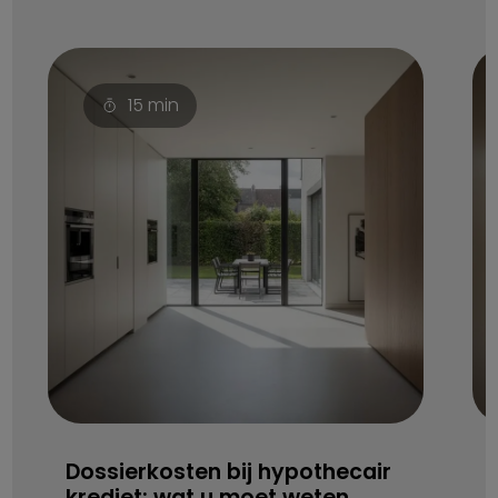
15
min
Dossierkosten bij hypothecair
krediet: wat u moet weten