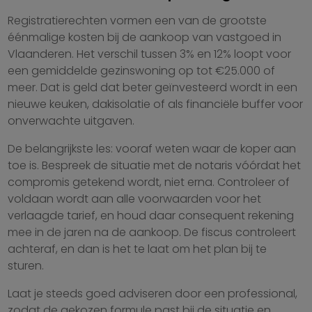
Registratierechten vormen een van de grootste
éénmalige kosten bij de aankoop van vastgoed in
Vlaanderen. Het verschil tussen 3% en 12% loopt voor
een gemiddelde gezinswoning op tot €25.000 of
meer. Dat is geld dat beter geïnvesteerd wordt in een
nieuwe keuken, dakisolatie of als financiële buffer voor
onverwachte uitgaven.
De belangrijkste les: vooraf weten waar de koper aan
toe is. Bespreek de situatie met de notaris vóórdat het
compromis getekend wordt, niet erna. Controleer of
voldaan wordt aan alle voorwaarden voor het
verlaagde tarief, en houd daar consequent rekening
mee in de jaren na de aankoop. De fiscus controleert
achteraf, en dan is het te laat om het plan bij te
sturen.
Laat je steeds goed adviseren door een professional,
zodat de gekozen formule past bij de situatie en