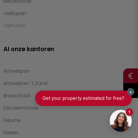
Nieuwbouw
Verkopen
Verhuren
Investeren
Al onze kantoren
Property management
Over Heylen Vastgoed
Antwerpen
Kennis van wonen
Antwerpen 't Zand
Kantoren
Brasschaat
Veelgestelde vragen
Dendermonde
Werken bij Heylen Vastgoed
Deurne
Contact
Ekeren