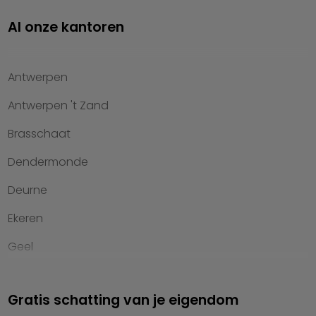
Investeren
Al onze kantoren
Property management
Over Heylen Vastgoed
Antwerpen
Kennis van wonen
Antwerpen 't Zand
Kantoren
Brasschaat
Veelgestelde vragen
Dendermonde
Werken bij Heylen Vastgoed
Deurne
Contact
Ekeren
Geel
Genk
Gratis schatting van je eigendom
Hasselt