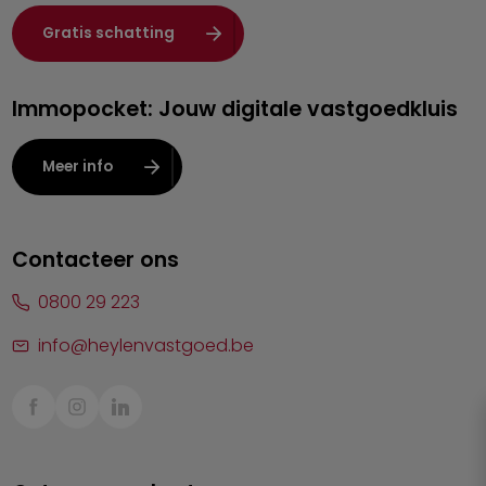
Heist-op-den-Berg
Gratis schatting
Herentals
Immopocket: Jouw digitale vastgoedkluis
Kalmthout
Leuven
Meer info
Lier
Lommel
Contacteer ons
Malle
0800 29 223
Mechelen
info@heylenvastgoed.be
Mortsel
Sint-Truiden
Turnhout