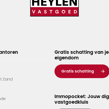
kantoren
Gratis schatting van je
eigendom
Gratis schatting
't Zand
Immopocket: Jouw dig
nde
vastgoedkluis