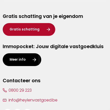
Genk
Gratis schatting van je eigendom
Hasselt
Heist-op-den-Berg
Gratis schatting
Herentals
Immopocket: Jouw digitale vastgoedkluis
Kalmthout
Leuven
Meer info
Lier
Lommel
Contacteer ons
Malle
0800 29 223
Mechelen
info@heylenvastgoed.be
Mortsel