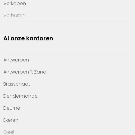
Verkopen
Verhuren
Investeren
Al onze kantoren
Property management
Over Heylen Vastgoed
Antwerpen
Kennis van wonen
Antwerpen 't Zand
Kantoren
Brasschaat
Veelgestelde vragen
Dendermonde
Werken bij Heylen Vastgoed
Deurne
Contact
Ekeren
Geel