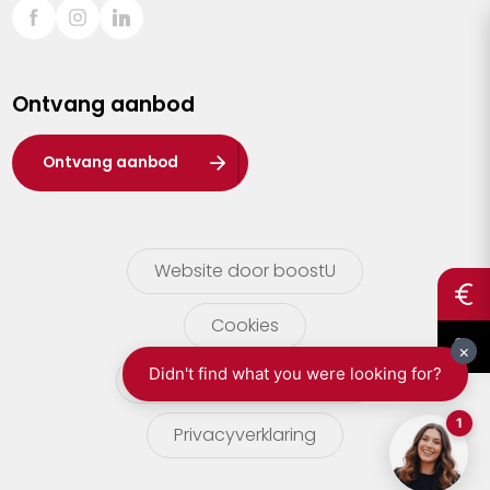
Sint-Truiden
Turnhout
Ontvang aanbod
Waasland
Wuustwezel
Ontvang aanbod
Zoersel
Website door boostU
Cookies
gebruikersvoorwaarden
Privacyverklaring