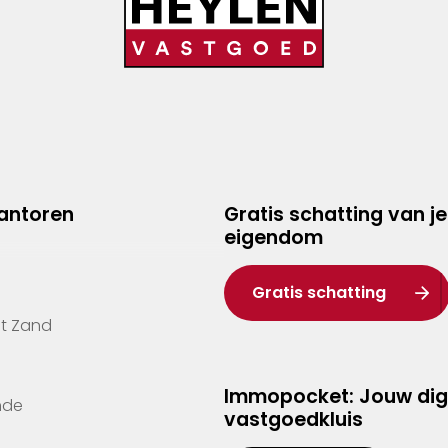
kantoren
Gratis schatting van je
eigendom
Gratis schatting
't Zand
Immopocket: Jouw dig
nde
vastgoedkluis