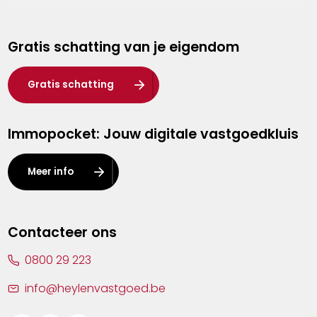
Genk
Gratis schatting van je eigendom
Hasselt
Heist-op-den-Berg
Gratis schatting
Herentals
Immopocket: Jouw digitale vastgoedkluis
Kalmthout
Leuven
Meer info
Lier
Lommel
Contacteer ons
Malle
0800 29 223
Mechelen
info@heylenvastgoed.be
Mortsel