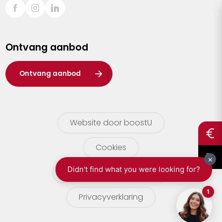
Sint-Truiden
Turnhout
Ontvang aanbod
Waasland
Wuustwezel
Ontvang aanbod
Zoersel
Website door boostU
Cookies
gebruikersvoorwaarden
Privacyverklaring