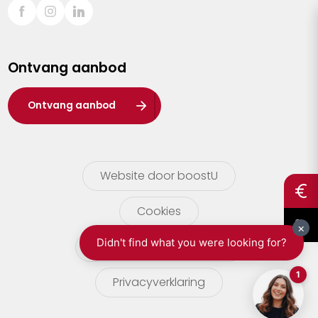
Sint-Truiden
Turnhout
Ontvang aanbod
Waasland
Wuustwezel
Ontvang aanbod
Zoersel
Website door boostU
Cookies
gebruikersvoorwaarden
Privacyverklaring