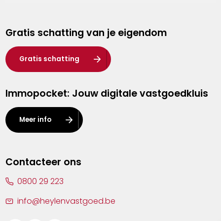
Genk
Gratis schatting van je eigendom
Hasselt
Heist-op-den-Berg
Gratis schatting
Herentals
Immopocket: Jouw digitale vastgoedkluis
Kalmthout
Leuven
Meer info
Lier
Lommel
Contacteer ons
Malle
0800 29 223
Mechelen
info@heylenvastgoed.be
Mortsel