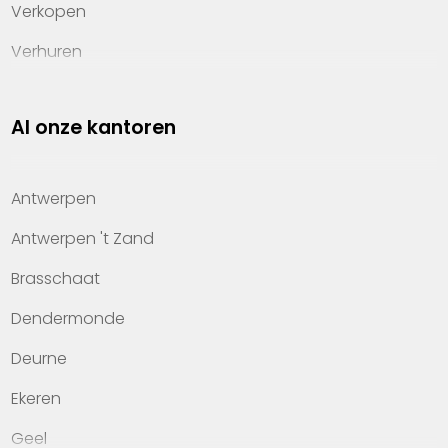
Verkopen
Verhuren
Investeren
Al onze kantoren
Property management
Over Heylen Vastgoed
Antwerpen
Kennis van wonen
Antwerpen 't Zand
Kantoren
Brasschaat
Veelgestelde vragen
Dendermonde
Werken bij Heylen Vastgoed
Deurne
Contact
Ekeren
Geel