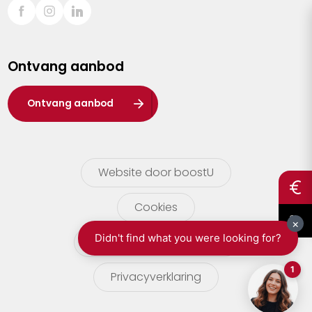
Sint-Truiden
Turnhout
Ontvang aanbod
Waasland
Wuustwezel
Ontvang aanbod
Zoersel
Website door boostU
Cookies
gebruikersvoorwaarden
Privacyverklaring