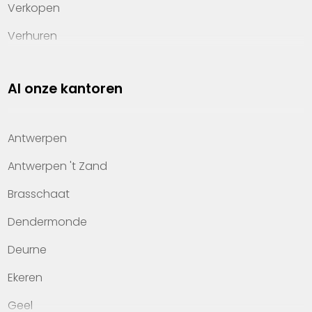
Verkopen
Verhuren
Investeren
Al onze kantoren
Property management
Over Heylen Vastgoed
Antwerpen
Kennis van wonen
Antwerpen 't Zand
Kantoren
Brasschaat
Veelgestelde vragen
Dendermonde
Werken bij Heylen Vastgoed
Deurne
Contact
Ekeren
Geel