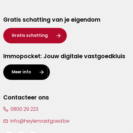
Genk
Gratis schatting van je eigendom
Hasselt
Heist-op-den-Berg
Gratis schatting
Herentals
Immopocket: Jouw digitale vastgoedkluis
Kalmthout
Leuven
Meer info
Lier
Lommel
Contacteer ons
Malle
0800 29 223
Mechelen
info@heylenvastgoed.be
Mortsel