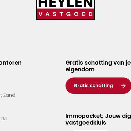
kantoren
Gratis schatting van je
eigendom
Gratis schatting
't Zand
Immopocket: Jouw dig
nde
vastgoedkluis