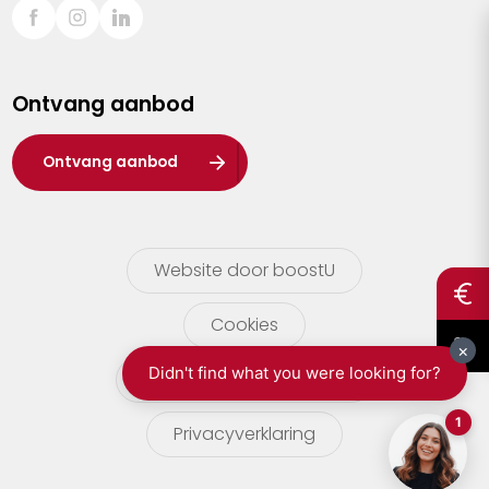
Sint-Truiden
Turnhout
Ontvang aanbod
Waasland
Wuustwezel
Ontvang aanbod
Zoersel
Website door boostU
Cookies
gebruikersvoorwaarden
Privacyverklaring