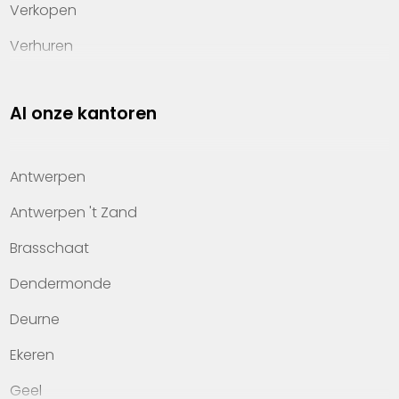
Verkopen
Verhuren
Investeren
Al onze kantoren
Property management
Over Heylen Vastgoed
Antwerpen
Kennis van wonen
Antwerpen 't Zand
Kantoren
Brasschaat
Veelgestelde vragen
Dendermonde
Werken bij Heylen Vastgoed
Deurne
Contact
Ekeren
Geel