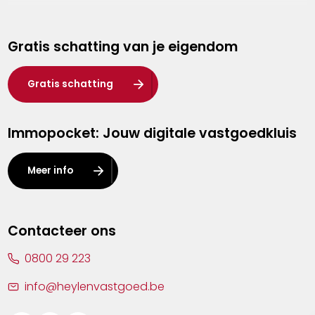
Genk
Gratis schatting van je eigendom
Hasselt
Heist-op-den-Berg
Gratis schatting
Herentals
Immopocket: Jouw digitale vastgoedkluis
Kalmthout
Leuven
Meer info
Lier
Lommel
Contacteer ons
Malle
0800 29 223
Mechelen
info@heylenvastgoed.be
Mortsel