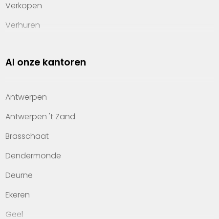
Verkopen
Verhuren
Investeren
Al onze kantoren
Property management
Over Heylen Vastgoed
Antwerpen
Kennis van wonen
Antwerpen 't Zand
Kantoren
Brasschaat
Veelgestelde vragen
Dendermonde
Werken bij Heylen Vastgoed
Deurne
Contact
Ekeren
Geel