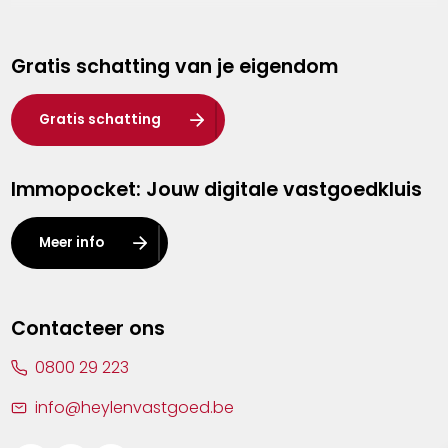
Genk
Gratis schatting van je eigendom
Hasselt
Heist-op-den-Berg
Gratis schatting
Herentals
Immopocket: Jouw digitale vastgoedkluis
Kalmthout
Leuven
Meer info
Lier
Lommel
Contacteer ons
Malle
0800 29 223
Mechelen
info@heylenvastgoed.be
Mortsel