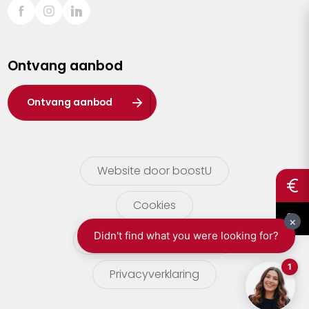
Sint-Truiden
Turnhout
Ontvang aanbod
Waasland
Wuustwezel
Ontvang aanbod
Zoersel
Website door boostU
Cookies
gebruikersvoorwaarden
Privacyverklaring