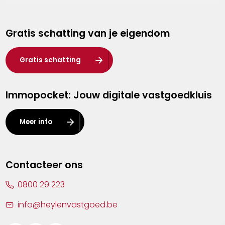
Genk
Gratis schatting van je eigendom
Hasselt
Heist-op-den-Berg
Gratis schatting
Herentals
Immopocket: Jouw digitale vastgoedkluis
Kalmthout
Leuven
Meer info
Lier
Lommel
Contacteer ons
Malle
0800 29 223
Mechelen
info@heylenvastgoed.be
Mortsel