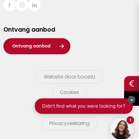
Sint-Truiden
Turnhout
Ontvang aanbod
Waasland
Wuustwezel
Ontvang aanbod
Zoersel
Website door boostU
Cookies
gebruikersvoorwaarden
Privacyverklaring