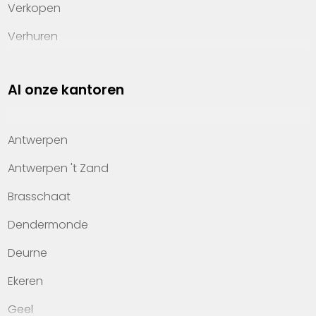
Verkopen
Verhuren
Investeren
Al onze kantoren
Property management
Over Heylen Vastgoed
Antwerpen
Kennis van wonen
Antwerpen 't Zand
Kantoren
Brasschaat
Veelgestelde vragen
Dendermonde
Werken bij Heylen Vastgoed
Deurne
Contact
Ekeren
Geel