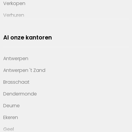
Verkopen
Verhuren
Investeren
Al onze kantoren
Property management
Over Heylen Vastgoed
Antwerpen
Kennis van wonen
Antwerpen 't Zand
Kantoren
Brasschaat
Veelgestelde vragen
Dendermonde
Werken bij Heylen Vastgoed
Deurne
Contact
Ekeren
Geel