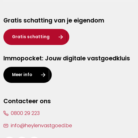
Genk
Gratis schatting van je eigendom
Hasselt
Heist-op-den-Berg
Gratis schatting
Herentals
Immopocket: Jouw digitale vastgoedkluis
Kalmthout
Leuven
Meer info
Lier
Lommel
Contacteer ons
Malle
0800 29 223
Mechelen
info@heylenvastgoed.be
Mortsel