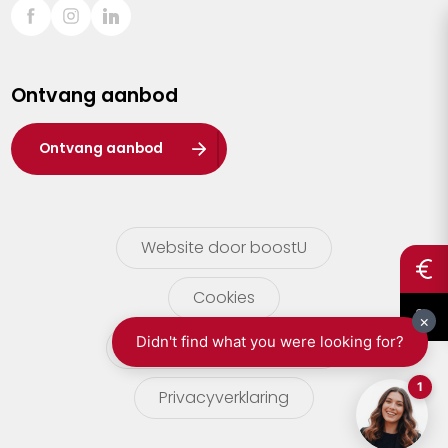
Sint-Truiden
Turnhout
Ontvang aanbod
Waasland
Wuustwezel
Ontvang aanbod
Zoersel
Website door boostU
Cookies
gebruikersvoorwaarden
Privacyverklaring