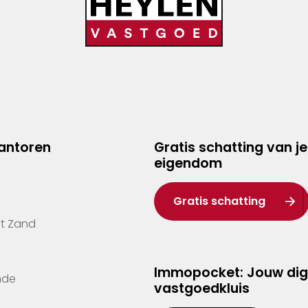
kantoren
Gratis schatting van je
eigendom
Gratis schatting
't Zand
Immopocket: Jouw dig
nde
vastgoedkluis