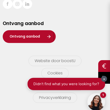
Sint-Truiden
Turnhout
Ontvang aanbod
Waasland
Wuustwezel
Ontvang aanbod
Zoersel
Website door boostU
Cookies
gebruikersvoorwaarden
Privacyverklaring