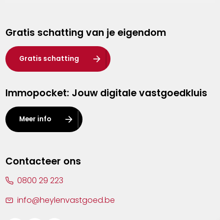
Genk
Gratis schatting van je eigendom
Hasselt
Heist-op-den-Berg
Gratis schatting
Herentals
Immopocket: Jouw digitale vastgoedkluis
Kalmthout
Leuven
Meer info
Lier
Lommel
Contacteer ons
Malle
0800 29 223
Mechelen
info@heylenvastgoed.be
Mortsel