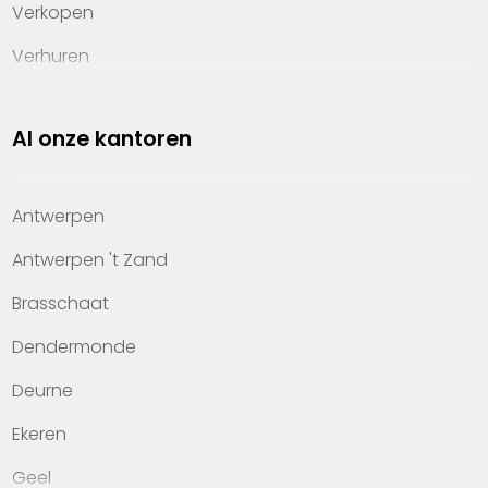
Verkopen
Verhuren
Investeren
Al onze kantoren
Property management
Over Heylen Vastgoed
Antwerpen
Kennis van wonen
Antwerpen 't Zand
Kantoren
Brasschaat
Veelgestelde vragen
Dendermonde
Werken bij Heylen Vastgoed
Deurne
Contact
Ekeren
Geel