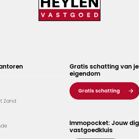
kantoren
Gratis schatting van je
eigendom
Gratis schatting
't Zand
Immopocket: Jouw dig
nde
vastgoedkluis