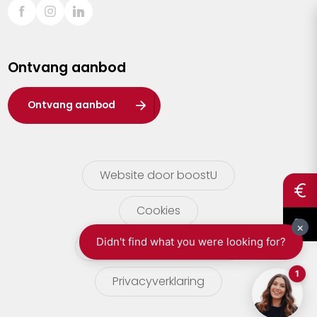
Sint-Truiden
Turnhout
Ontvang aanbod
Waasland
Wuustwezel
Ontvang aanbod
Zoersel
Website door boostU
Cookies
gebruikersvoorwaarden
Privacyverklaring