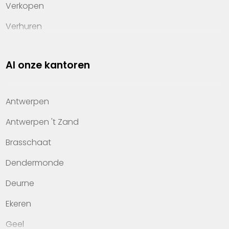
Verkopen
Verhuren
Investeren
Al onze kantoren
Property management
Over Heylen Vastgoed
Antwerpen
Kennis van wonen
Antwerpen 't Zand
Kantoren
Brasschaat
Veelgestelde vragen
Dendermonde
Werken bij Heylen Vastgoed
Deurne
Contact
Ekeren
Geel