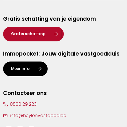
Genk
Gratis schatting van je eigendom
Hasselt
Heist-op-den-Berg
Gratis schatting
Herentals
Immopocket: Jouw digitale vastgoedkluis
Kalmthout
Leuven
Meer info
Lier
Lommel
Contacteer ons
Malle
0800 29 223
Mechelen
info@heylenvastgoed.be
Mortsel