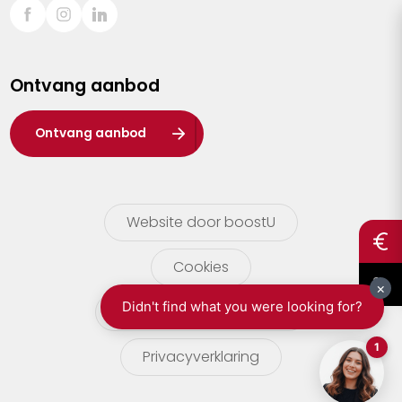
Sint-Truiden
Turnhout
Ontvang aanbod
Waasland
Wuustwezel
Ontvang aanbod
Zoersel
Website door boostU
Cookies
gebruikersvoorwaarden
Privacyverklaring