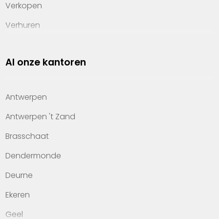
Verkopen
Verhuren
Investeren
Al onze kantoren
Property management
Over Heylen Vastgoed
Antwerpen
Kennis van wonen
Antwerpen 't Zand
Kantoren
Brasschaat
Veelgestelde vragen
Dendermonde
Werken bij Heylen Vastgoed
Deurne
Contact
Ekeren
Geel