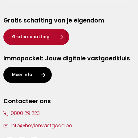
Genk
Gratis schatting van je eigendom
Hasselt
Heist-op-den-Berg
Gratis schatting
Herentals
Immopocket: Jouw digitale vastgoedkluis
Kalmthout
Leuven
Meer info
Lier
Lommel
Contacteer ons
Malle
0800 29 223
Mechelen
info@heylenvastgoed.be
Mortsel