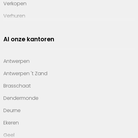
Verkopen
Verhuren
Investeren
Al onze kantoren
Property management
Over Heylen Vastgoed
Antwerpen
Kennis van wonen
Antwerpen 't Zand
Kantoren
Brasschaat
Veelgestelde vragen
Dendermonde
Werken bij Heylen Vastgoed
Deurne
Contact
Ekeren
Geel