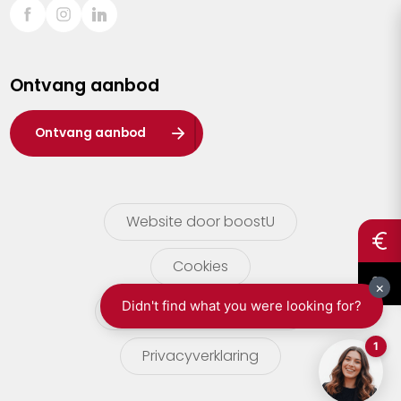
Sint-Truiden
Turnhout
Ontvang aanbod
Waasland
Wuustwezel
Ontvang aanbod
Zoersel
Website door boostU
Cookies
gebruikersvoorwaarden
Privacyverklaring