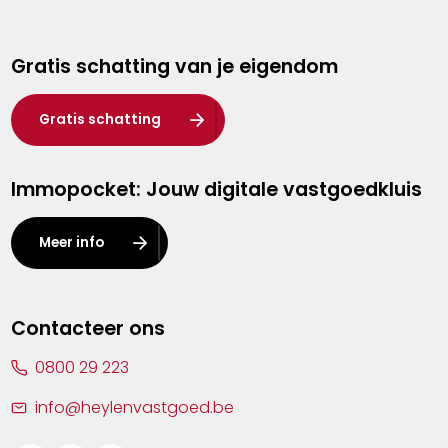
Genk
Gratis schatting van je eigendom
Hasselt
Heist-op-den-Berg
Gratis schatting
Herentals
Immopocket: Jouw digitale vastgoedkluis
Kalmthout
Leuven
Meer info
Lier
Lommel
Contacteer ons
Malle
0800 29 223
Mechelen
info@heylenvastgoed.be
Mortsel