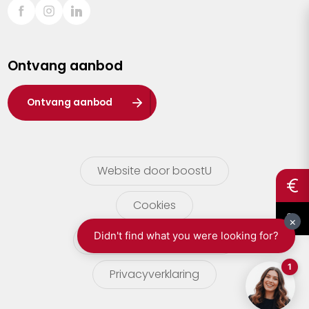
Sint-Truiden
Turnhout
Ontvang aanbod
Waasland
Wuustwezel
Ontvang aanbod
Zoersel
Website door boostU
Cookies
gebruikersvoorwaarden
Privacyverklaring