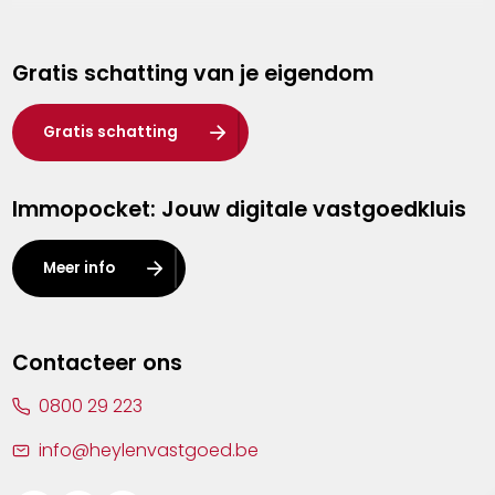
Genk
Gratis schatting van je eigendom
Hasselt
Heist-op-den-Berg
Gratis schatting
Herentals
Immopocket: Jouw digitale vastgoedkluis
Kalmthout
Leuven
Meer info
Lier
Lommel
Contacteer ons
Malle
0800 29 223
Mechelen
info@heylenvastgoed.be
Mortsel