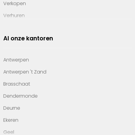
Verkopen
Verhuren
Investeren
Al onze kantoren
Property management
Over Heylen Vastgoed
Antwerpen
Kennis van wonen
Antwerpen 't Zand
Kantoren
Brasschaat
Veelgestelde vragen
Dendermonde
Werken bij Heylen Vastgoed
Deurne
Contact
Ekeren
Geel