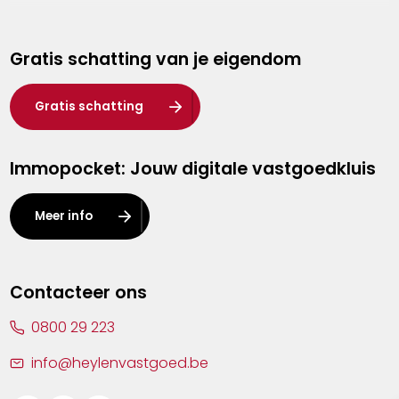
Genk
Gratis schatting van je eigendom
Hasselt
Heist-op-den-Berg
Gratis schatting
Herentals
Immopocket: Jouw digitale vastgoedkluis
Kalmthout
Leuven
Meer info
Lier
Lommel
Contacteer ons
Malle
0800 29 223
Mechelen
info@heylenvastgoed.be
Mortsel