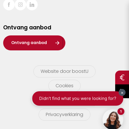
Sint-Truiden
Turnhout
Ontvang aanbod
Waasland
Wuustwezel
Ontvang aanbod
Zoersel
Website door boostU
Cookies
gebruikersvoorwaarden
Privacyverklaring