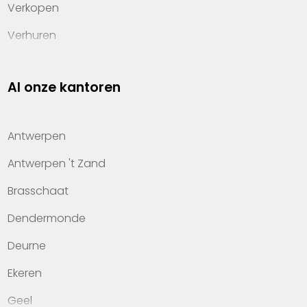
Verkopen
Verhuren
Investeren
Al onze kantoren
Property management
Over Heylen Vastgoed
Antwerpen
Kennis van wonen
Antwerpen 't Zand
Kantoren
Brasschaat
Veelgestelde vragen
Dendermonde
Werken bij Heylen Vastgoed
Deurne
Contact
Ekeren
Geel