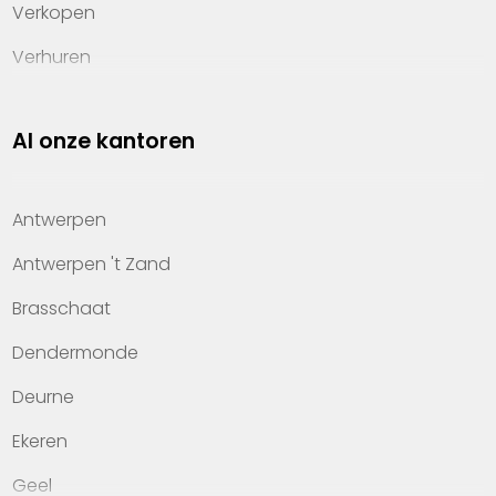
Verkopen
Verhuren
Investeren
Al onze kantoren
Property management
Over Heylen Vastgoed
Antwerpen
Kennis van wonen
Antwerpen 't Zand
Kantoren
Brasschaat
Veelgestelde vragen
Dendermonde
Werken bij Heylen Vastgoed
Deurne
Contact
Ekeren
Geel