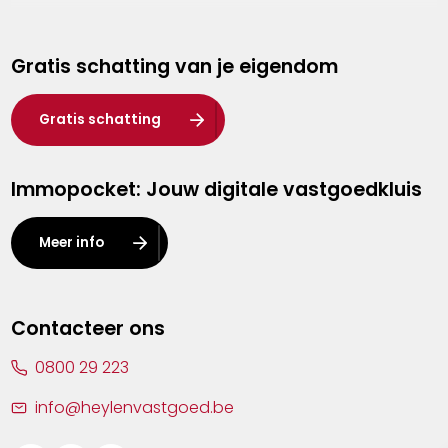
Genk
Gratis schatting van je eigendom
Hasselt
Heist-op-den-Berg
Gratis schatting
Herentals
Immopocket: Jouw digitale vastgoedkluis
Kalmthout
Leuven
Meer info
Lier
Lommel
Contacteer ons
Malle
0800 29 223
Mechelen
info@heylenvastgoed.be
Mortsel