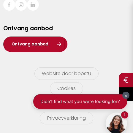
Sint-Truiden
Turnhout
Ontvang aanbod
Waasland
Wuustwezel
Ontvang aanbod
Zoersel
Website door boostU
Cookies
gebruikersvoorwaarden
Privacyverklaring