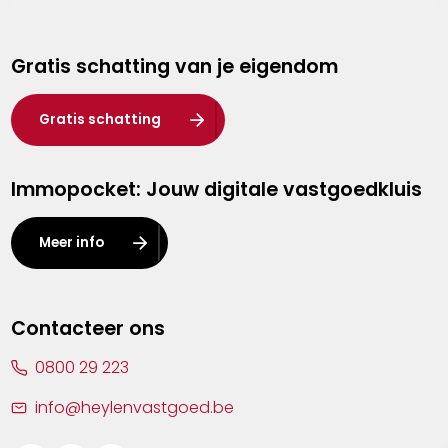
Genk
Gratis schatting van je eigendom
Hasselt
Heist-op-den-Berg
Gratis schatting
Herentals
Immopocket: Jouw digitale vastgoedkluis
Kalmthout
Leuven
Meer info
Lier
Lommel
Contacteer ons
Malle
0800 29 223
Mechelen
info@heylenvastgoed.be
Mortsel