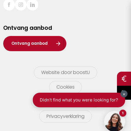
Sint-Truiden
Turnhout
Ontvang aanbod
Waasland
Wuustwezel
Ontvang aanbod
Zoersel
Website door boostU
Cookies
gebruikersvoorwaarden
Privacyverklaring