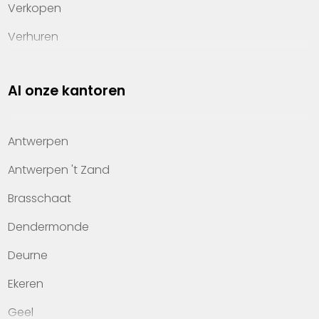
Verkopen
Verhuren
Investeren
Al onze kantoren
Property management
Over Heylen Vastgoed
Antwerpen
Kennis van wonen
Antwerpen 't Zand
Kantoren
Brasschaat
Veelgestelde vragen
Dendermonde
Werken bij Heylen Vastgoed
Deurne
Contact
Ekeren
Geel