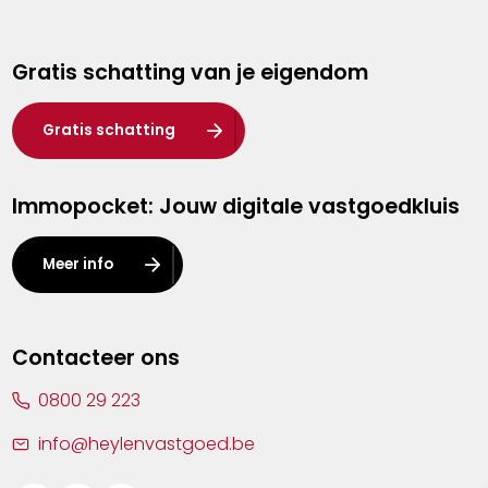
Genk
Gratis schatting van je eigendom
Hasselt
Heist-op-den-Berg
Gratis schatting
Herentals
Immopocket: Jouw digitale vastgoedkluis
Kalmthout
Leuven
Meer info
Lier
Lommel
Contacteer ons
Malle
0800 29 223
Mechelen
info@heylenvastgoed.be
Mortsel