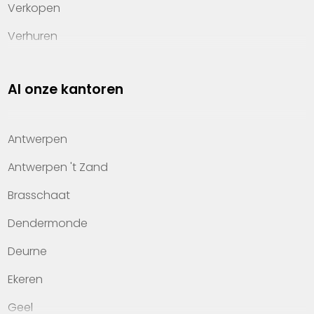
Verkopen
Verhuren
Investeren
Al onze kantoren
Property management
Over Heylen Vastgoed
Antwerpen
Kennis van wonen
Antwerpen 't Zand
Kantoren
Brasschaat
Veelgestelde vragen
Dendermonde
Werken bij Heylen Vastgoed
Deurne
Contact
Ekeren
Geel