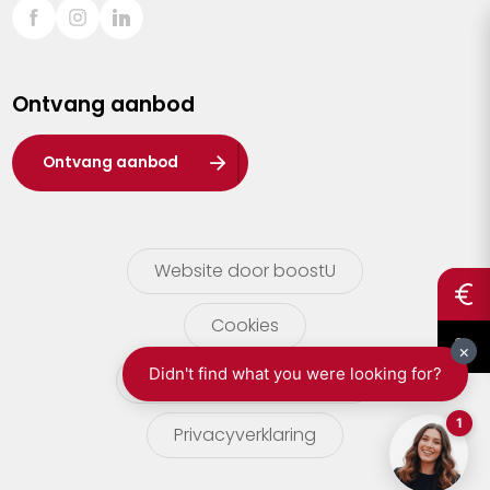
Sint-Truiden
Turnhout
Ontvang aanbod
Waasland
Wuustwezel
Ontvang aanbod
Zoersel
Website door boostU
Cookies
gebruikersvoorwaarden
Privacyverklaring