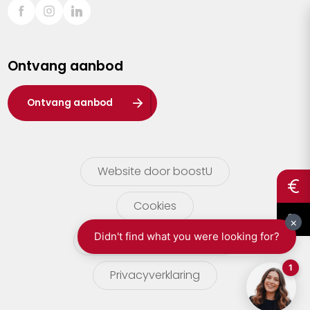
Sint-Truiden
Turnhout
Ontvang aanbod
Waasland
Wuustwezel
Ontvang aanbod
Zoersel
Website door boostU
Cookies
gebruikersvoorwaarden
Privacyverklaring