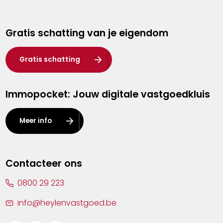
Genk
Gratis schatting van je eigendom
Hasselt
Heist-op-den-Berg
Gratis schatting
Herentals
Immopocket: Jouw digitale vastgoedkluis
Kalmthout
Leuven
Meer info
Lier
Lommel
Contacteer ons
Malle
0800 29 223
Mechelen
info@heylenvastgoed.be
Mortsel