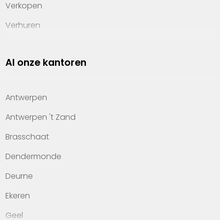
Verkopen
Verhuren
Investeren
Al onze kantoren
Property management
Over Heylen Vastgoed
Antwerpen
Kennis van wonen
Antwerpen 't Zand
Kantoren
Brasschaat
Veelgestelde vragen
Dendermonde
Werken bij Heylen Vastgoed
Deurne
Contact
Ekeren
Geel