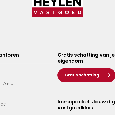
kantoren
Gratis schatting van je
eigendom
Gratis schatting
't Zand
Immopocket: Jouw dig
nde
vastgoedkluis