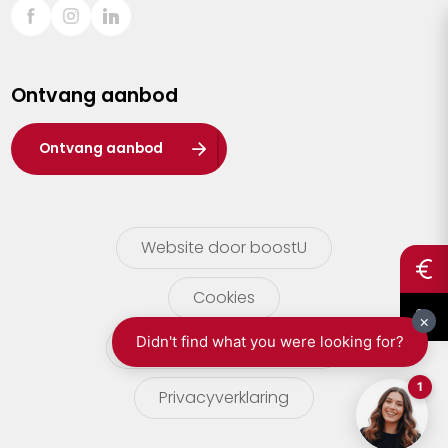
Sint-Truiden
Turnhout
Ontvang aanbod
Waasland
Wuustwezel
Ontvang aanbod
Zoersel
Website door boostU
Cookies
gebruikersvoorwaarden
Privacyverklaring