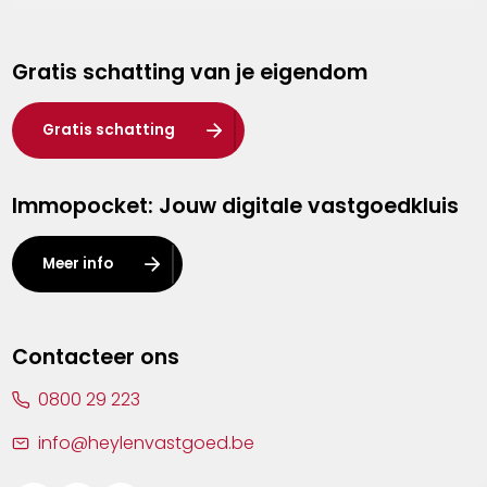
Genk
Gratis schatting van je eigendom
Hasselt
Heist-op-den-Berg
Gratis schatting
Herentals
Immopocket: Jouw digitale vastgoedkluis
Kalmthout
Leuven
Meer info
Lier
Lommel
Contacteer ons
Malle
0800 29 223
Mechelen
info@heylenvastgoed.be
Mortsel