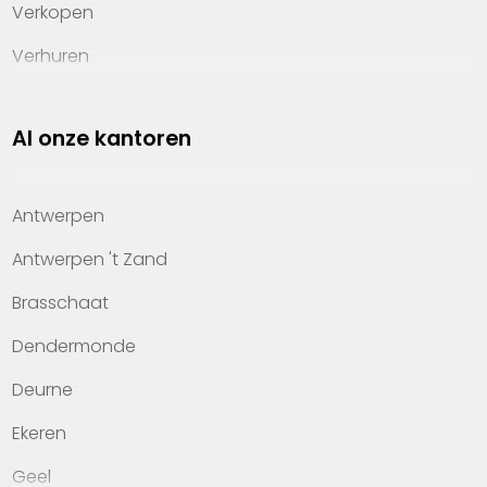
Verkopen
Verhuren
Investeren
Al onze kantoren
Property management
Over Heylen Vastgoed
Antwerpen
Kennis van wonen
Antwerpen 't Zand
Kantoren
Brasschaat
Veelgestelde vragen
Dendermonde
Werken bij Heylen Vastgoed
Deurne
Contact
Ekeren
Geel