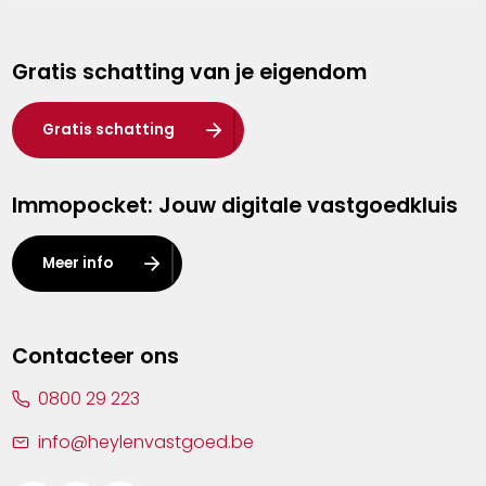
Genk
Gratis schatting van je eigendom
Hasselt
Heist-op-den-Berg
Gratis schatting
Herentals
Immopocket: Jouw digitale vastgoedkluis
Kalmthout
Leuven
Meer info
Lier
Lommel
Contacteer ons
Malle
0800 29 223
Mechelen
info@heylenvastgoed.be
Mortsel