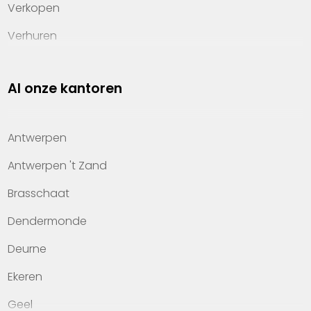
Verkopen
Verhuren
Investeren
Al onze kantoren
Property management
Over Heylen Vastgoed
Antwerpen
Kennis van wonen
Antwerpen 't Zand
Kantoren
Brasschaat
Veelgestelde vragen
Dendermonde
Werken bij Heylen Vastgoed
Deurne
Contact
Ekeren
Geel