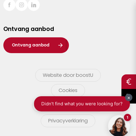
Sint-Truiden
Turnhout
Ontvang aanbod
Waasland
Wuustwezel
Ontvang aanbod
Zoersel
Website door boostU
Cookies
gebruikersvoorwaarden
Privacyverklaring