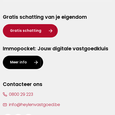
Genk
Gratis schatting van je eigendom
Hasselt
Heist-op-den-Berg
Gratis schatting
Herentals
Immopocket: Jouw digitale vastgoedkluis
Kalmthout
Leuven
Meer info
Lier
Lommel
Contacteer ons
Malle
0800 29 223
Mechelen
info@heylenvastgoed.be
Mortsel