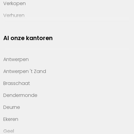
Verkopen
Verhuren
Investeren
Al onze kantoren
Property management
Over Heylen Vastgoed
Antwerpen
Kennis van wonen
Antwerpen 't Zand
Kantoren
Brasschaat
Veelgestelde vragen
Dendermonde
Werken bij Heylen Vastgoed
Deurne
Contact
Ekeren
Geel