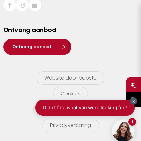
Sint-Truiden
Turnhout
Ontvang aanbod
Waasland
Wuustwezel
Ontvang aanbod
Zoersel
Website door boostU
Cookies
gebruikersvoorwaarden
Privacyverklaring