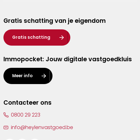
Genk
Gratis schatting van je eigendom
Hasselt
Heist-op-den-Berg
Gratis schatting
Herentals
Immopocket: Jouw digitale vastgoedkluis
Kalmthout
Leuven
Meer info
Lier
Lommel
Contacteer ons
Malle
0800 29 223
Mechelen
info@heylenvastgoed.be
Mortsel