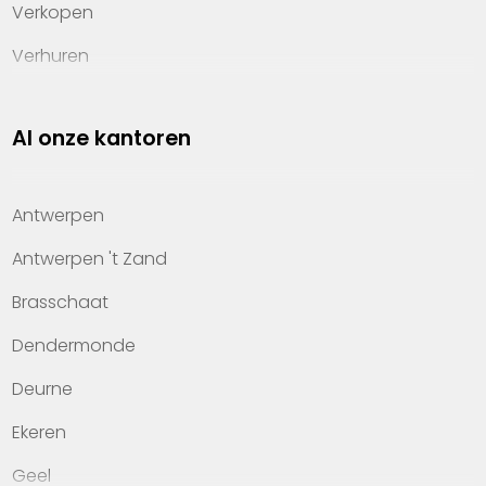
Verkopen
Verhuren
Investeren
Al onze kantoren
Property management
Over Heylen Vastgoed
Antwerpen
Kennis van wonen
Antwerpen 't Zand
Kantoren
Brasschaat
Veelgestelde vragen
Dendermonde
Werken bij Heylen Vastgoed
Deurne
Contact
Ekeren
Geel