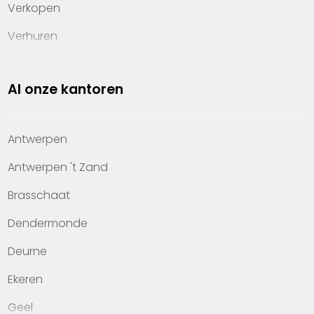
Verkopen
Verhuren
Investeren
Al onze kantoren
Property management
Over Heylen Vastgoed
Antwerpen
Kennis van wonen
Antwerpen 't Zand
Kantoren
Brasschaat
Veelgestelde vragen
Dendermonde
Werken bij Heylen Vastgoed
Deurne
Contact
Ekeren
Geel