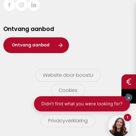
Sint-Truiden
Turnhout
Ontvang aanbod
Waasland
Wuustwezel
Ontvang aanbod
Zoersel
Website door boostU
Cookies
gebruikersvoorwaarden
Privacyverklaring