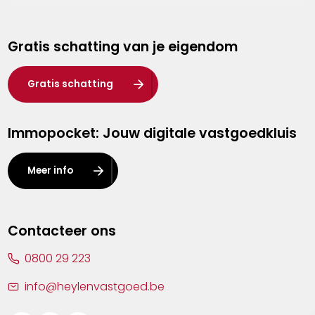
Genk
Gratis schatting van je eigendom
Hasselt
Heist-op-den-Berg
Gratis schatting
Herentals
Immopocket: Jouw digitale vastgoedkluis
Kalmthout
Leuven
Meer info
Lier
Lommel
Contacteer ons
Malle
0800 29 223
Mechelen
info@heylenvastgoed.be
Mortsel