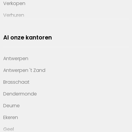
Verkopen
Verhuren
Investeren
Al onze kantoren
Property management
Over Heylen Vastgoed
Antwerpen
Kennis van wonen
Antwerpen 't Zand
Kantoren
Brasschaat
Veelgestelde vragen
Dendermonde
Werken bij Heylen Vastgoed
Deurne
Contact
Ekeren
Geel