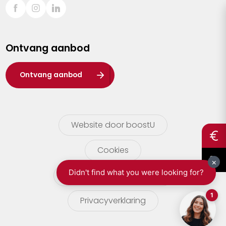
Sint-Truiden
Turnhout
Ontvang aanbod
Waasland
Wuustwezel
Ontvang aanbod
Zoersel
Website door boostU
Cookies
gebruikersvoorwaarden
Privacyverklaring