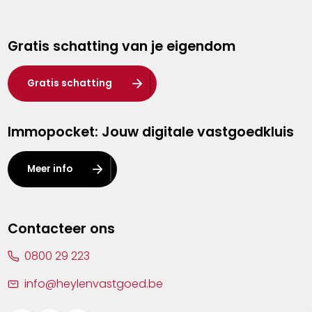
Genk
Gratis schatting van je eigendom
Hasselt
Heist-op-den-Berg
Gratis schatting
Herentals
Immopocket: Jouw digitale vastgoedkluis
Kalmthout
Leuven
Meer info
Lier
Lommel
Contacteer ons
Malle
0800 29 223
Mechelen
info@heylenvastgoed.be
Mortsel