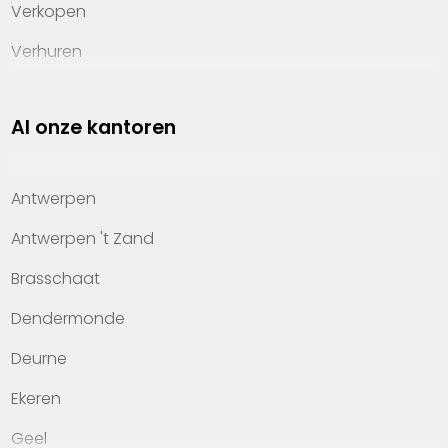
Verkopen
Verhuren
Investeren
Al onze kantoren
Property management
Over Heylen Vastgoed
Antwerpen
Kennis van wonen
Antwerpen 't Zand
Kantoren
Brasschaat
Veelgestelde vragen
Dendermonde
Werken bij Heylen Vastgoed
Deurne
Contact
Ekeren
Geel