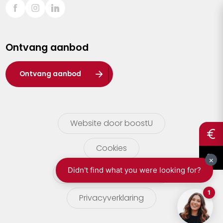
Sint-Truiden
Turnhout
Ontvang aanbod
Waasland
Wuustwezel
Ontvang aanbod
Zoersel
Website door boostU
Cookies
gebruikersvoorwaarden
Privacyverklaring