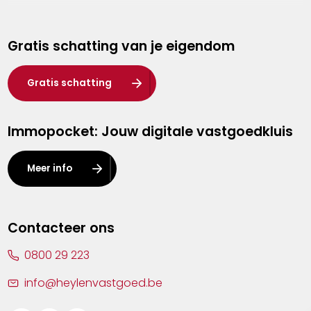
Genk
Gratis schatting van je eigendom
Hasselt
Heist-op-den-Berg
Gratis schatting
Herentals
Immopocket: Jouw digitale vastgoedkluis
Kalmthout
Leuven
Meer info
Lier
Lommel
Contacteer ons
Malle
0800 29 223
Mechelen
info@heylenvastgoed.be
Mortsel