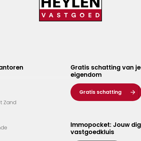
kantoren
Gratis schatting van je
eigendom
Gratis schatting
't Zand
Immopocket: Jouw dig
nde
vastgoedkluis