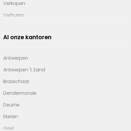
Verkopen
Verhuren
Investeren
Al onze kantoren
Property management
Over Heylen Vastgoed
Antwerpen
Kennis van wonen
Antwerpen 't Zand
Kantoren
Brasschaat
Veelgestelde vragen
Dendermonde
Werken bij Heylen Vastgoed
Deurne
Contact
Ekeren
Geel