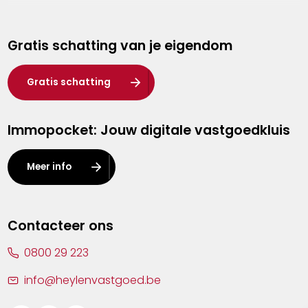
Genk
Gratis schatting van je eigendom
Hasselt
Heist-op-den-Berg
Gratis schatting
Herentals
Immopocket: Jouw digitale vastgoedkluis
Kalmthout
Leuven
Meer info
Lier
Lommel
Contacteer ons
Malle
0800 29 223
Mechelen
info@heylenvastgoed.be
Mortsel