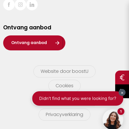
Sint-Truiden
Turnhout
Ontvang aanbod
Waasland
Wuustwezel
Ontvang aanbod
Zoersel
Website door boostU
Cookies
gebruikersvoorwaarden
Privacyverklaring