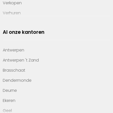
Verkopen
Verhuren
Investeren
Al onze kantoren
Property management
Over Heylen Vastgoed
Antwerpen
Kennis van wonen
Antwerpen 't Zand
Kantoren
Brasschaat
Veelgestelde vragen
Dendermonde
Werken bij Heylen Vastgoed
Deurne
Contact
Ekeren
Geel