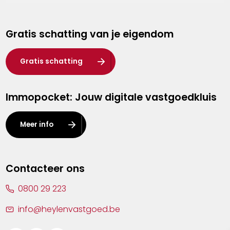
Genk
Gratis schatting van je eigendom
Hasselt
Heist-op-den-Berg
Gratis schatting
Herentals
Immopocket: Jouw digitale vastgoedkluis
Kalmthout
Leuven
Meer info
Lier
Lommel
Contacteer ons
Malle
0800 29 223
Mechelen
info@heylenvastgoed.be
Mortsel