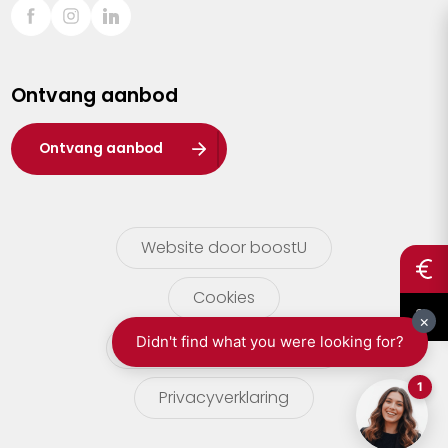
Sint-Truiden
Turnhout
Ontvang aanbod
Waasland
Wuustwezel
Ontvang aanbod
Zoersel
Website door boostU
Cookies
gebruikersvoorwaarden
Privacyverklaring